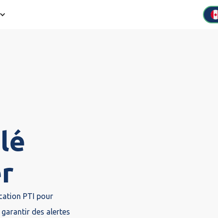
olé
er
ication PTI pour
garantir des alertes