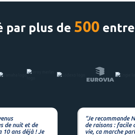
500
é par plus de
entre
venus
“
Je recommande Neo
s de nuit et de
de raisons : facile
 10 ans déjà ! Je
vie, ca marche parto