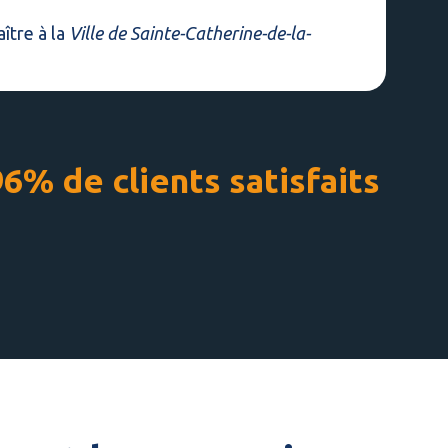
ître à la
Ville de Sainte-Catherine-de-la-
96% de clients satisfaits