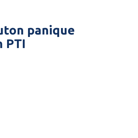
uton panique
n PTI