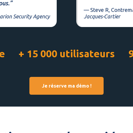
ous.”
— Steve R, Contrema
arion Security Agency
Jacques-Cartier
ce
+ 15 000 utilisateurs
Je réserve ma démo !