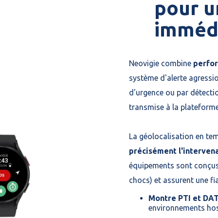
pour u
imméd
Neovigie combine
perfo
système d'alerte agressio
d'urgence ou par détecti
transmise à la plateforme
La géolocalisation en te
précisément l'interven
équipements sont conçus p
chocs) et assurent une fiab
Montre PTI et DATI
environnements hos