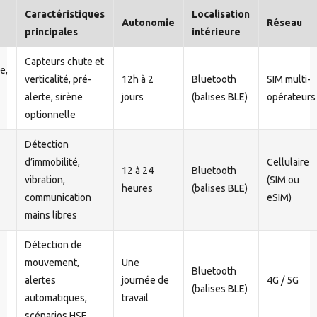
Caractéristiques
Localisation
Autonomie
Réseau
principales
intérieure
Capteurs chute et
e,
verticalité, pré-
12h à 2
Bluetooth
SIM multi-
alerte, sirène
jours
(balises BLE)
opérateurs
optionnelle
Détection
d’immobilité,
Cellulaire
12 à 24
Bluetooth
vibration,
(SIM ou
heures
(balises BLE)
communication
eSIM)
mains libres
Détection de
mouvement,
Une
Bluetooth
alertes
journée de
4G / 5G
(balises BLE)
automatiques,
travail
scénarios HSE