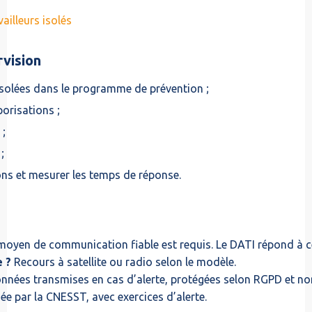
vailleurs isolés
rvision
isolées dans le programme de prévention ;
porisations ;
 ;
;
ions et mesurer les temps de réponse.
oyen de communication fiable est requis. Le DATI répond à ce
e ?
Recours à satellite ou radio selon le modèle.
nées transmises en cas d’alerte, protégées selon RGPD et n
par la CNESST, avec exercices d’alerte.