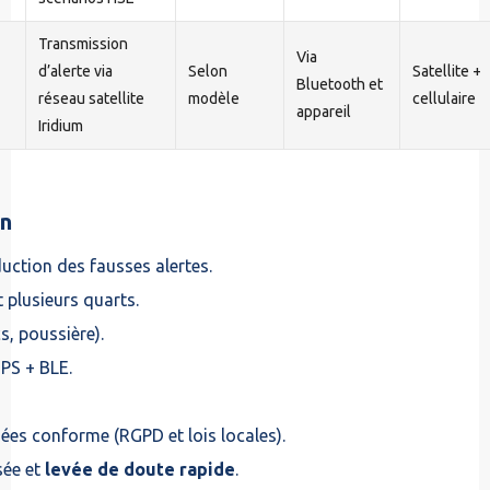
Transmission
Via
d’alerte via
Selon
Satellite +
Bluetooth et
réseau satellite
modèle
cellulaire
appareil
Iridium
on
duction des fausses alertes.
plusieurs quarts.
s, poussière).
PS + BLE.
ées conforme (RGPD et lois locales).
sée et
levée de doute rapide
.