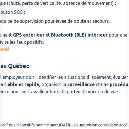
e (chute, perte de verticalité, absence de mouvement) ;
bouton SOS ;
quipe de supervision pour levée de doute et secours.
binent
GPS extérieur
et
Bluetooth (BLE) intérieur
pour une l
vite les faux positifs.
isolé
s au Québec
 l’employeur doit : identifier les situations d’isolement, évaluer
 fiable et rapide
, organiser la
surveillance
et une
procédur
gence pour un travailleur hors de portée de voix ou de vue.
s
icatif des dispositifs homme mort (DATI). La supervision centralisée accél