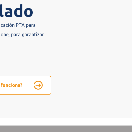
slado
licación PTA para
hone, para garantizar
funciona?