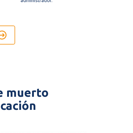
administrador.
e muerto
icación