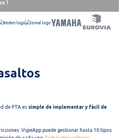
us ?
asaltos
tud de PTA es
simple de implementar y fácil de
ricciones. VigieApp puede gestionar hasta 10 tipos
a misión de cada uno
Trabajador solitario
.