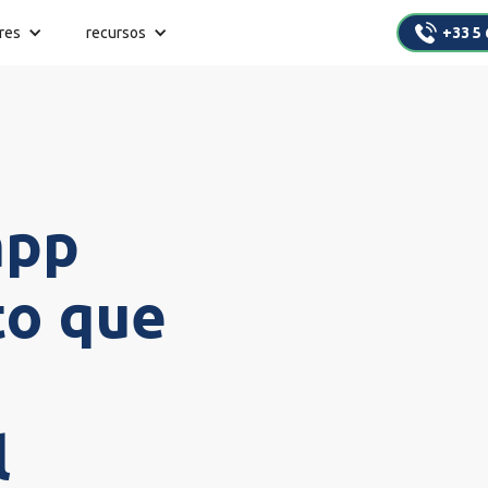
res
recursos
+33 5 
app
o que
l