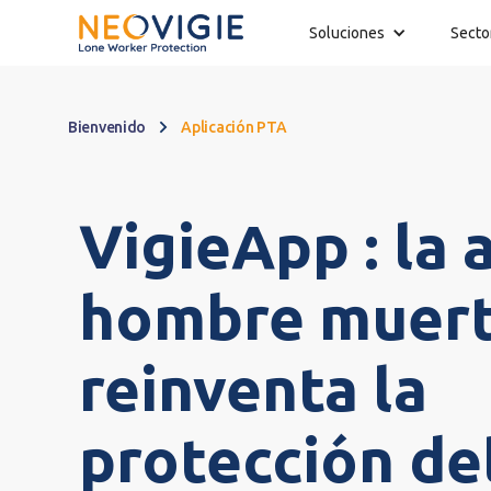
Soluciones
Secto
Bienvenido
Aplicación PTA
VigieApp : la 
hombre muert
reinventa la
protección de