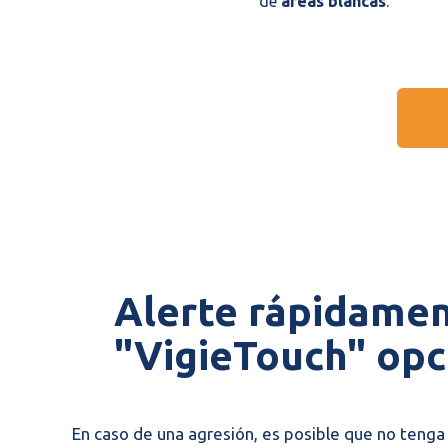
de
áreas blancas
.
Alerte rápidame
"VigieTouch" opci
En caso de una agresión, es posible que no teng