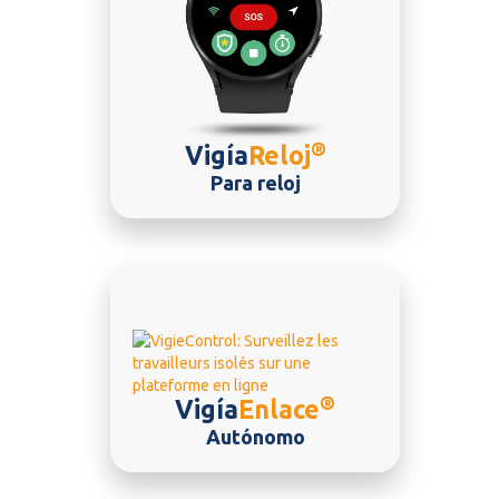
®
Vigía
Reloj
Para reloj
®
Vigía
Enlace
Autónomo