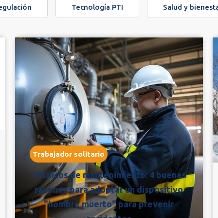
egulación
Tecnología PTI
Salud y bienest
Trabajador solitario
Técnicos de mantenimiento: 4 buenas
razones para adoptar un dispositivo
"hombre muerto" para prevenir